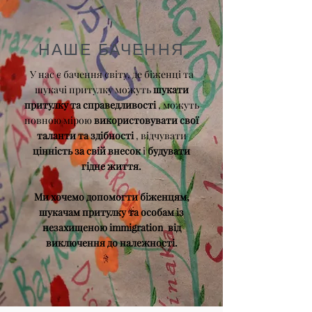
НАШЕ БАЧЕННЯ
У нас є бачення світу, де біженці та
шукачі притулку можуть
шукати
притулку та справедливості
, можуть
повною мірою
використовувати свої
таланти та здібності
, відчувати
цінність за свій внесок
і
будувати
гідне життя.
Ми хочемо допомогти біженцям,
шукачам притулку та особам із
незахищеною immigration
від
виключення до належності.