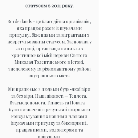
статусом з 2011 року.
Borderlands – це благодійна організація,
яка працює разом із шукачами
притулку, біженцями та мігрантами з
неврегульованим статусом. Заснована у
2011 році, організація виникла з
християнської місії церкви Святого
Миколая Толентінського в Істоні,
знедоленому та різноманітному районі
внутрішнього міста.
Ми працюємо з людьми будь-якої віри
та без віри. Наші цінності — Теплота,
Взаємодопомога, Гідність та Повага —
були визначені в результаті широкого
консультування з нашими членами
(шукачами притулку та біженцями),
працівниками, волонтерами та
опікунами.