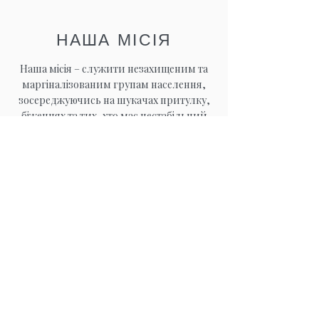
НАША МІСІЯ
Наша місія – служити незахищеним та
маргіналізованим групам населення,
зосереджуючись на шукачах притулку,
біженцях та тих, хто має нестабільний
імміграційний статус, переважно у
ширшій зоні Бристоля, шляхом:
Покращення їхньої соціальної інтеграції та
добробуту,
Підтримки тих, хто живе у бідності,
Підвищення обізнаності про їхні потреби та
досвід серед ширшої спільноти.
Ми працюємо з людьми незалежно від
раси, інвалідності, статі, віку, релігійних
переконань чи сексуальної орієнтації. Ми
створюємо гостинну спільноту, де