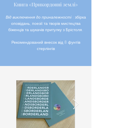
Книга «Прикордонні землі»
Від виключення до приналежності
: збірка
оповідань, поезії та творів мистецтва
біженців та шукачів притулку з Брістоля.
Рекомендований внесок від 8 фунтів
стерлінгів