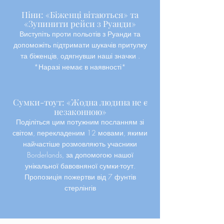
Піни: «Біженці вітаються» та
«Зупинити рейси з Руанди»
Виступіть проти польотів з Руанди та
допоможіть підтримати шукачів притулку
та біженців, одягнувши наші
значки
.
*Наразі немає в наявності*
Сумки-тоут: «Жодна людина не є
незаконною»
Поділіться цим потужним посланням зі
світом, перекладеним 12 мовами, якими
найчастіше розмовляють учасники
Borderlands, за допомогою нашої
унікальної бавовняної сумки-тоут.
Пропозиція пожертви від 7 фунтів
стерлінгів