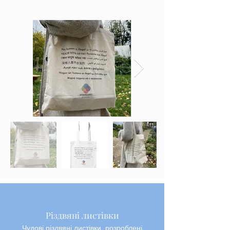
Різдвяні листівки
Чудові різдвяні листівки, розроблені