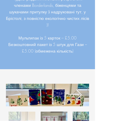
членами Borderlands, біженцями та
шукачами притулку (і надруковані тут, у
Брістолі, з повністю екологічно чистих лісів
)!
Мультипак із 5 карток – £5.00
Безкоштовний пакет із 5 штук для Гази –
£5.00 (обмежена кількість)