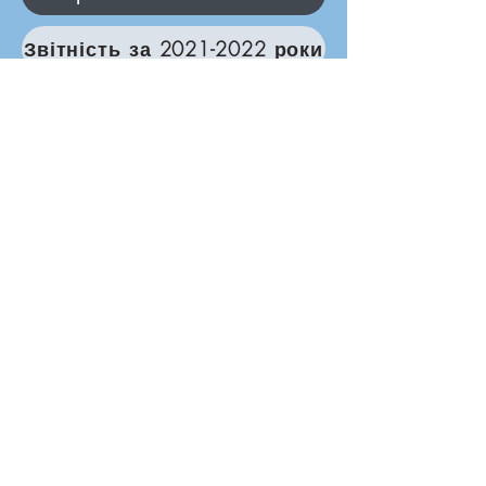
Звітність за 2021-2022 роки
Borderlands (South West) Ltd
зареєстрований благодійний номер
1143313
01179 040479
/
07925133225
hello@borderlands.org.uk
Borderlands, Центр Ассізі, Лофордс Гейт,