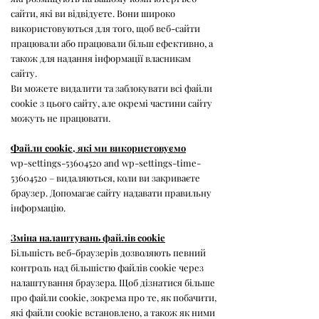
сайти, які ви відвідуєте. Вони широко
використовуються для того, щоб веб-сайти
працювали або працювали більш ефективно, а
також для надання інформації власникам
сайту.
Ви можете видалити та заблокувати всі файли
cookie з цього сайту, але окремі частини сайту
можуть не працювати.
Файли cookie, які ми використовуємо
wp-settings-53604520 and wp-settings-time-
53604520 – видаляються, коли ви закриваєте
браузер. Допомагає сайту надавати правильну
інформацію.
Зміна налаштувань файлів cookie
Більшість веб-браузерів дозволяють певний
контроль над більшістю файлів cookie через
налаштування браузера. Щоб дізнатися більше
про файли cookie, зокрема про те, як побачити,
які файли cookie встановлено, а також як ними