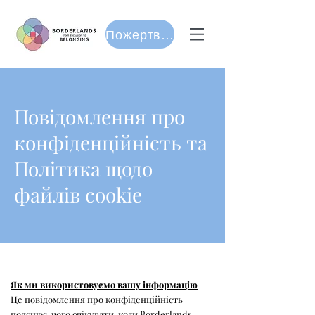
Пожертвуйте
Повідомлення про
конфіденційність та
Політика щодо
файлів cookie
Як ми використовуємо вашу інформацію
Це повідомлення про конфіденційність
пояснює, чого очікувати, коли Borderlands