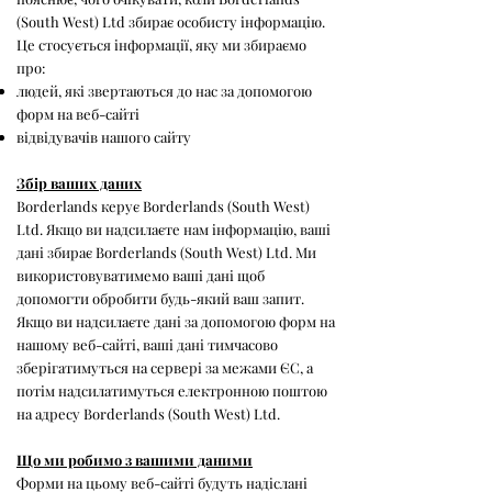
(South West) Ltd збирає особисту інформацію.
Це стосується інформації, яку ми збираємо
про:
людей, які звертаються до нас за допомогою
форм на веб-сайті
відвідувачів нашого сайту
Збір ваших даних
Borderlands керує Borderlands (South West)
Ltd. Якщо ви надсилаєте нам інформацію, ваші
дані збирає Borderlands (South West) Ltd. Ми
використовуватимемо ваші дані щоб
допомогти обробити будь-який ваш запит.
Якщо ви надсилаєте дані за допомогою форм на
нашому веб-сайті, ваші дані тимчасово
зберігатимуться на сервері за межами ЄС, а
потім надсилатимуться електронною поштою
на адресу Borderlands (South West) Ltd.
Що ми робимо з вашими даними
Форми на цьому веб-сайті будуть надіслані