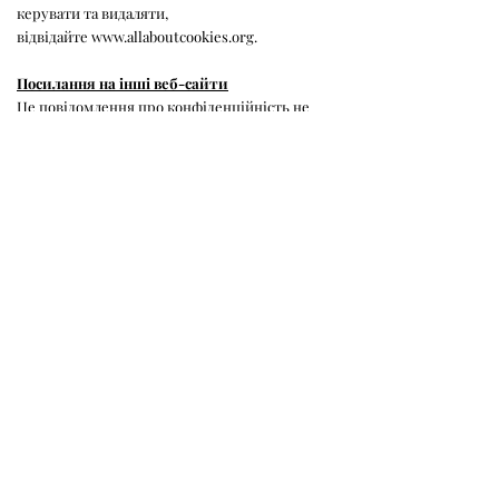
керувати та видаляти,
відвідайте
www.allaboutcookies.org
.
Посилання на інші веб-сайти
Це повідомлення про конфіденційність не
поширюється на посилання на цьому сайті, що
ведуть на інші веб-сайти.
Зміни до цього повідомлення про
конфіденційність
Ми постійно переглядаємо наше повідомлення
про конфіденційність. Востаннє це
повідомлення про конфіденційність було
оновлено в жовтні 2019 року.
Як з нами зв'язатися
Запити на інформацію про нашу політику
конфіденційності або ваші дані можна
надсилати за адресою:
Borderlands (South West) Ltd,
Центр Ассізі,