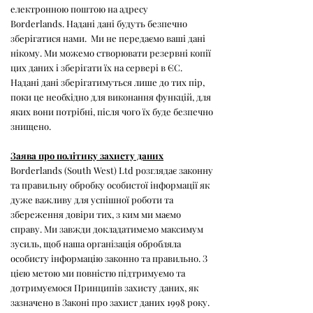
електронною поштою на адресу
Borderlands. Надані дані будуть безпечно
зберігатися нами. Ми не передаємо ваші дані
нікому. Ми можемо створювати резервні копії
цих даних і зберігати їх на сервері в ЄС.
Надані дані зберігатимуться лише до тих пір,
поки це необхідно для виконання функцій, для
яких вони потрібні, після чого їх буде безпечно
знищено.
Заява про політику захисту даних
Borderlands (South West) Ltd розглядає законну
та правильну обробку особистої інформації як
дуже важливу для успішної роботи та
збереження довіри тих, з ким ми маємо
справу. Ми завжди докладатимемо максимум
зусиль, щоб наша організація обробляла
особисту інформацію законно та правильно. З
цією метою ми повністю підтримуємо та
дотримуємося Принципів захисту даних, як
зазначено в Законі про захист даних 1998 року.