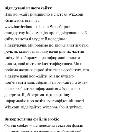
Відвідувачі нашого сайту
Наш веб-сайт розміщено в системі Wix.com.
Коли хтось відвідує
www.borderlands.uk.com
Wix збирає
стандартну інформацію про відвідування веб-
сайту та деталі моделей поведінки
відвідувачів. Ми робимо це, щоб дізнатися такі
речі, як кількість відвідувачів різних частин
сайту. Ми збираємо цю інформацію таким
чином, щоб ніхто не ідентифікувався. Ми не
робимо жодних спроб дізнатися особи тих, хто
відвідує наші веб-сайти. Ми не будемо
пов’язувати дані, зібрані з цього сайту, з будь-
якою особистою інформацією з будь-якого
джерела. Щоб отримати докладнішу
інформацію про політику конфіденційності
Wix.com, відвідайте:
wix.com/about/privacy
Використання файлів cookie
Файли cookie — це невеликі текстові файли,
які розміщують на вашому комп’ютері веб-