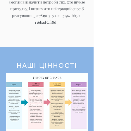
змогли визначити потреби тих, хто шукає
притулку, і визначити найкращий спосіб
реагування._cc781905-5cde
-3194-bb3b-
136bad5cf58d_
НАШІ ЦІННОСТІ