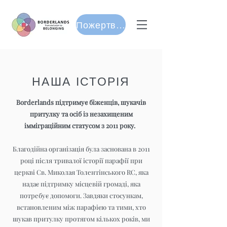
Пожертвуйте
НАША ІСТОРІЯ
Borderlands підтримує біженців, шукачів
притулку та осіб із незахищеним
імміграційним статусом з 2011 року.
Благодійна організація була заснована в 2011
році після тривалої історії парафії при
церкві Св. Миколая Толентінського RC, яка
надає підтримку місцевій громаді, яка
потребує допомоги. Завдяки стосункам,
встановленим між парафією та тими, хто
шукав притулку протягом кількох років, ми