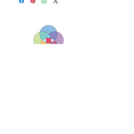
Borderlands (South West) Ltd
зареєстрований благодійний номер
1143313
01179 040479
/
07925133225
hello@borderlands.org.uk
Borderlands, Центр Ассізі, Лофордс Гейт,
Брістоль, Англія BS5 0RE
Авторське право © Borderlands. Всі права