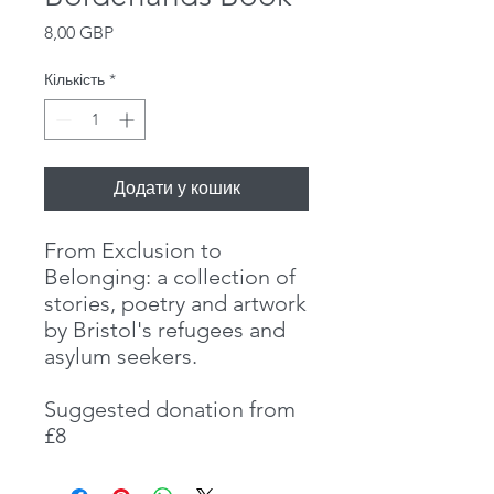
Ціна
8,00 GBP
Кількість
*
Додати у кошик
From Exclusion to
Belonging: a collection of
stories, poetry and artwork
by Bristol's refugees and
asylum seekers.
Suggested donation from
£8