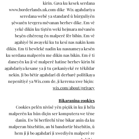
kirin. Gava ku kesek serdana
www.borderlands.uk.com
dike
Wix agahdariya
seredana webê ya standard û hûrguliyên
şêwazên tevgera mêvanan berhev dike. Em vê
yekê dikin ku tiştên wekî hejmara mêvanên
beşên cihêreng ên malperê fêr bibin. Em vê
agahiyê bi awayekî ku tu kesî nas nakin kom
dikin. Em ti hewlekê nadin ku nasnameya kesên
ku serdana malperên me dikin nas bikin. Em ê ti
daneyên ku ji vê malperê hatine berhev kirin bi
agahdariya kesane ya ji tu çavkaniyekê re têkildar
nekin. Ji bo bêtir agahdarî di derbarê polîtîkaya
nepenîtiyê ya Wix.com de, ji kerema xwe biçin:
wix.com/about/privacy
Bikaranîna cookies
Cookies pelên nivîsê yên piçûk in ku ji hêla
malperên ku hûn diçin ser komputera we têne
danîn. Ew bi berfirehî têne bikar anîn da ku
malperan bixebitin, an bi bandortir bixebitin, û
hem jî ji bo agahdarî ji xwediyên malperê re