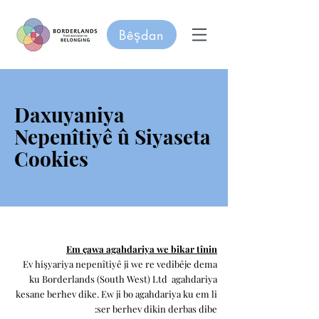
Bêşdan
Daxuyaniya
Nepenîtiyê û Siyaseta
Cookies
Em çawa agahdariya we bikar tînin
Ev hişyariya nepenîtiyê ji we re vedibêje dema
ku Borderlands (South West) Ltd
agahdariya
kesane berhev dike. Ew ji bo agahdariya ku em li
ser berhev dikin derbas dibe: