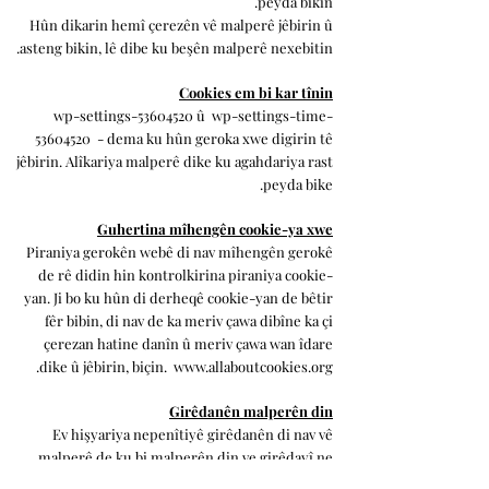
peyda bikin.
Hûn dikarin hemî çerezên vê malperê jêbirin û
asteng bikin, lê dibe ku beşên malperê nexebitin.
Cookies em bi kar tînin
wp-settings-53604520 û
wp-settings-time-
53604520
- dema ku hûn geroka xwe digirin tê
jêbirin. Alîkariya malperê dike ku agahdariya rast
peyda bike.
Guhertina mîhengên cookie-ya xwe
Piraniya gerokên webê di nav mîhengên gerokê
de rê didin hin kontrolkirina piraniya cookie-
yan. Ji bo ku hûn di derheqê cookie-yan de bêtir
fêr bibin, di nav de ka meriv çawa dibîne ka çi
çerezan hatine danîn û meriv çawa wan îdare
.
dike û jêbirin, biçin.
www.allaboutcookies.org
Girêdanên malperên din
Ev hişyariya nepenîtiyê girêdanên di nav vê
malperê de ku bi malperên din ve girêdayî ne
vedigire.