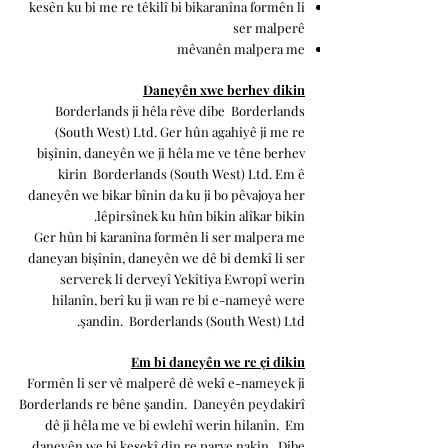
kesên ku bi me re têkilî bi bikaranîna formên li
ser malperê
mêvanên malpera me
Daneyên xwe berhev dikin
Borderlands ji hêla rêve dibe
Borderlands
(South West) Ltd. Ger hûn agahiyê ji me re
bişînin, daneyên we ji hêla me ve têne berhev
kirin
Borderlands (South West) Ltd. Em ê
daneyên we bikar bînin da ku ji bo pêvajoya her
lêpirsînek ku hûn bikin alîkar bikin.
Ger hûn bi karanîna formên li ser malpera me
daneyan bişînin, daneyên we dê bi demkî li ser
serverek li derveyî Yekîtiya Ewropî werin
hilanîn, berî ku ji wan re bi e-nameyê were
şandin.
Borderlands (South West) Ltd.
Em bi daneyên we re çi dikin
Formên li ser vê malperê dê wekî e-nameyek ji
Borderlands re bêne şandin.
Daneyên peydakirî
dê ji hêla me ve bi ewlehî werin hilanîn.
Em
daneyên we bi kesekî din re parve nakin.
Dibe