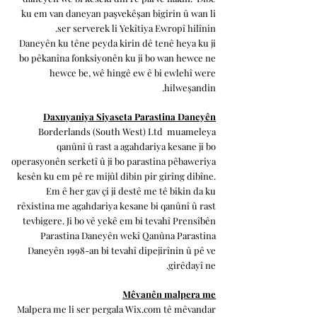
ku em van daneyan paşvekêşan bigirin û wan li
ser serverek li Yekîtiya Ewropî hilînin.
Daneyên ku têne peyda kirin dê tenê heya ku ji
bo pêkanîna fonksiyonên ku ji bo wan hewce ne
hewce be, wê hingê ew ê bi ewlehî were
hilweşandin.
Daxuyaniya Siyaseta Parastina Daneyên
Borderlands (South West) Ltd
muameleya
qanûnî û rast a agahdariya kesane ji bo
operasyonên serketî û ji bo parastina pêbaweriya
kesên ku em pê re mijûl dibin pir girîng dibîne.
Em ê her gav çi ji destê me tê bikin da ku
rêxistina me agahdariya kesane bi qanûnî û rast
tevbigere. Ji bo vê yekê em bi tevahî Prensîbên
Parastina Daneyên wekî Qanûna Parastina
Daneyên 1998-an bi tevahî dipejirînin û pê ve
girêdayî ne.
Mêvanên malpera me
Malpera me li ser pergala Wix.com tê mêvandar