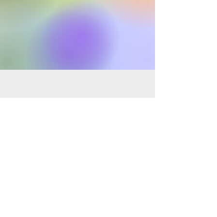
Francisco Salgado
Koordînatorê Operasyonên
Francisco@borderlands.org.uk