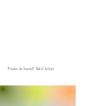
Pirsên te hene? Têkilî bike!