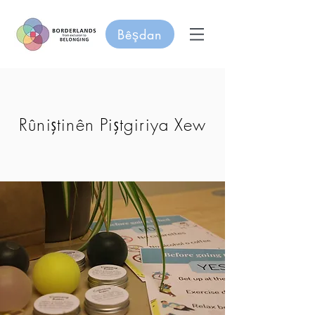
Bêşdan
Rûniştinên Piştgiriya Xew