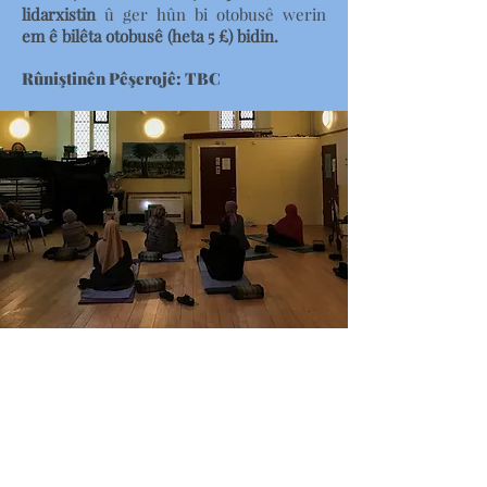
lidarxistin
û ger hûn bi otobusê werin
em ê bilêta otobusê (heta 5 £) bidin.
Rûniştinên Pêşerojê: TBC