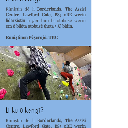
Rûniştin dê li
Borderlands, The Assisi
Centre, Lawford Gate, BS5 0RE werin
lidarxistin
û ger hûn bi otobusê werin
em ê bilêta otobusê (heta 5 £) bidin.
Rûniştinên Pêşerojê: TBC
Li ku û kengî?
Rûniştin dê li
Borderlands, The Assisi
Centre, Lawford Gate, BS5 0RE werin