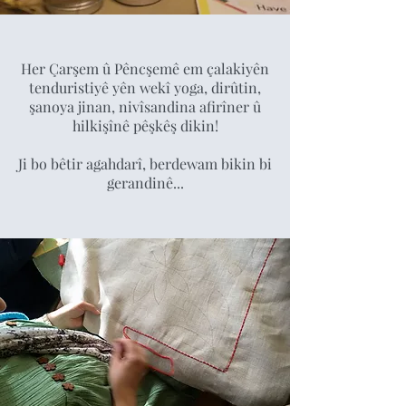
Her Çarşem û Pêncşemê em çalakiyên
tenduristiyê yên wekî yoga, dirûtin,
şanoya jinan, nivîsandina afirîner û
hilkişînê pêşkêş dikin!
Ji bo bêtir agahdarî, berdewam bikin bi
gerandinê...