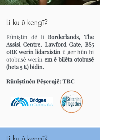
Li ku û kengî?
Rûniştin dê li
Borderlands, The
Assisi Centre, Lawford Gate, BS5
0RE werin lidarxistin
û ger hûn bi
otobusê werin
em ê bilêta otobusê
(heta 5 £) bidin.
Rûniştinên Pêşerojê: TBC
Li ku û kengî?