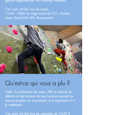
gratuite organisée par The Climbing Academy.
Ces cours ont lieu tous les jeudis
11h45 - 13h00 au siège social de TCA, Charlton
Street, Bristol BS5 0FD, Royaume-Uni.
Qu'est-ce qui vous a plu ?
Helen, la professeure de yoga, offre un espace de
détente où des femmes de tous horizons peuvent se
ressourcer grâce au mouvement, à la respiration et à
la méditation.
Ces cours ont lieu tous les mercredis de 11h30 à