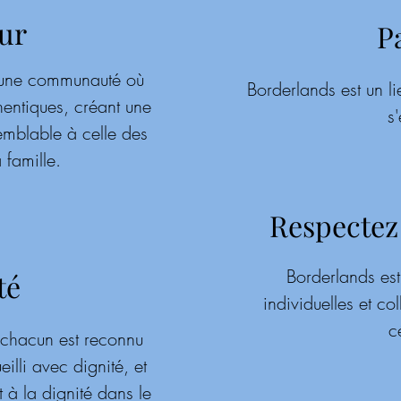
ur
P
t une communauté où
Borderlands est un li
hentiques, créant une
s'
mblable à celle des
 famille.
Respectez
Borderlands est 
té
individuelles et co
c
ù chacun est reconnu
lli avec dignité, et
t à la dignité dans le