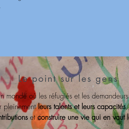
.
Le point sur les gens
un monde où les réfugiés et les demandeurs 
ser pleinement
leurs talents et leurs capacités
ntributions
et
construire une vie qui en vaut 