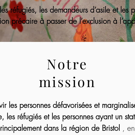
es réfugiés, les demandeurs d’asile et les p
ion précaire à passer de l’exclusion à l’ap
Notre
mission
vir les personnes défavorisées et marginali
, les réfugiés et les personnes ayant un sta
rincipalement dans la région de Bristol
, en