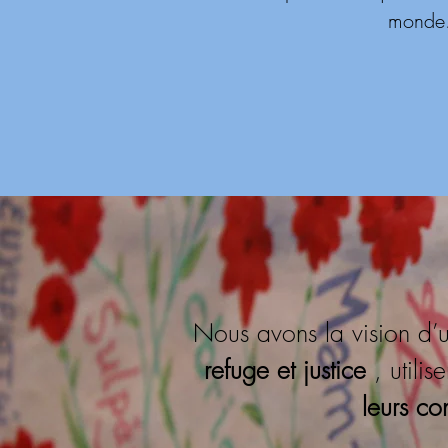
monde
Nous avons la vision d’
refuge et justice
, utili
leurs co