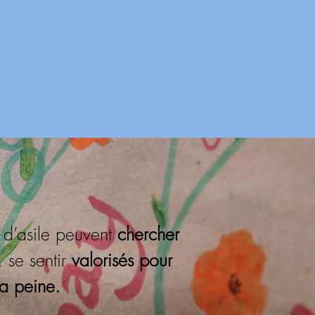
d’asile peuvent
chercher
, se sentir
valorisés pour
la peine.