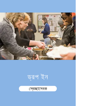
ড্রপ ইন
স্বেচ্ছাসেবক