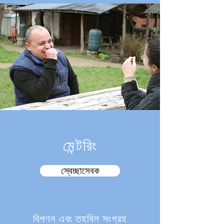
মেন্টরিং
স্বেচ্ছাসেবক
বিপণন এবং তহবিল সংগ্রহ