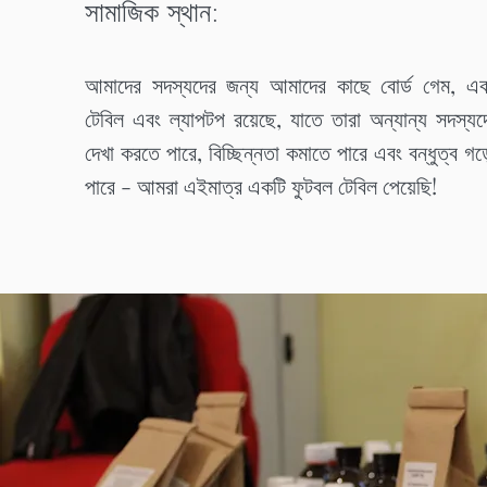
সামাজিক স্থান:
আমাদের সদস্যদের জন্য আমাদের কাছে বোর্ড গেম, এক
টেবিল এবং ল্যাপটপ রয়েছে, যাতে তারা অন্যান্য সদস্যদ
দেখা করতে পারে, বিচ্ছিন্নতা কমাতে পারে এবং বন্ধুত্ব গড
পারে - আমরা এইমাত্র একটি ফুটবল টেবিল পেয়েছি!