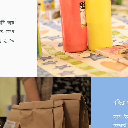
টি আর্ট
ের সাথে
়ে তুলতে
বহিরা
ড্রপ-ই
সম্পর্