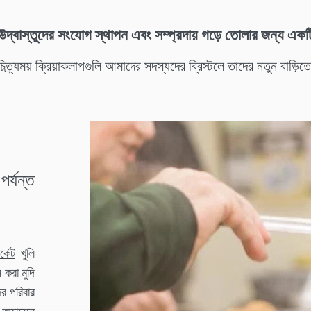
উদ্বাস্তুদের সংযোগ স্থাপন এবং সম্প্রদায় গড়ে তোলার জন্য একটি
র্যময় ক্রিয়াকলাপগুলি আমাদের সদস্যদের ব্রিস্টলে তাদের নতুন বাড়িত
র্যন্ত
্কেট
খুলি
করা মুদি
র পরিবার