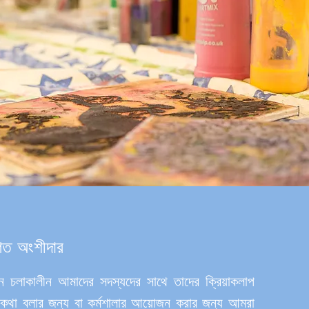
গত অংশীদার
ন চলাকালীন আমাদের সদস্যদের সাথে তাদের ক্রিয়াকলাপ
কে কথা বলার জন্য বা কর্মশালার আয়োজন করার জন্য আমরা