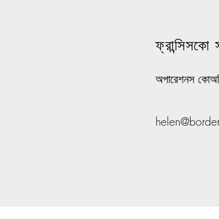
ফ্রান্সিসকো
অপারেশনস কোঅর্
helen@borderl