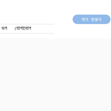
দান করুন
ভগ
যোগাযোগ