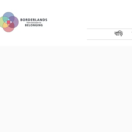
বাড়ি