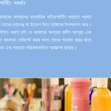
স্টিং সমর্থন
মাদের সদস্যদের ব্যবহারিক সাইনপোস্টিং সহায়তা প্রদান
া তাদের চ্যালেঞ্জ বা উদ্বেগ নিয়ে আমাদের উপস্থাপন করে।
িশ্চিত করতে চাই যে আমাদের সদস্যরা জটিল আশ্রয় এবং
 ব্যবস্থা নেভিগেট করার জন্য তাদের সাহায্য করার জন্য
্য এবং সহায়তা পরিষেবাগুলিতে অ্যাক্সেস রয়েছে।