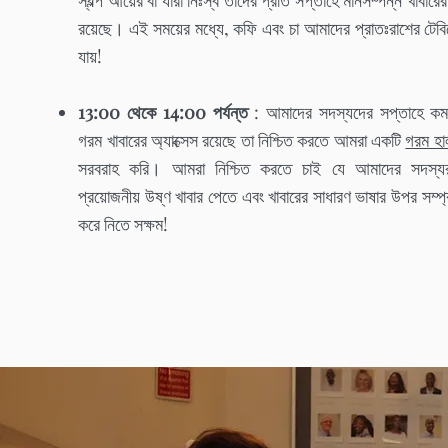
স্বল্প আয়ের বা যারা নিঃস্ব তাদের প্রতি সপ্তাহে মানসম্পন্ন খাবারের
রয়েছে। এই সময়ের মধ্যে, কফি এবং চা আমাদের প্রাতঃরাশের টেবি
যায়!
13:00 থেকে 14:00 পর্যন্ত
: আমাদের সদস্যদের সপ্তাহে কমপ
গরম খাবারের অ্যাক্সেস রয়েছে তা নিশ্চিত করতে আমরা একটি
গরম হা
সরবরাহ করি। আমরা নিশ্চিত করতে চাই যে আমাদের সদস্যর
প্রয়োজনীয় উষ্ণ খাবার পেতে এবং খাবারের সাধারণ ভাষার উপর সম্প্
করে নিতে সক্ষম!