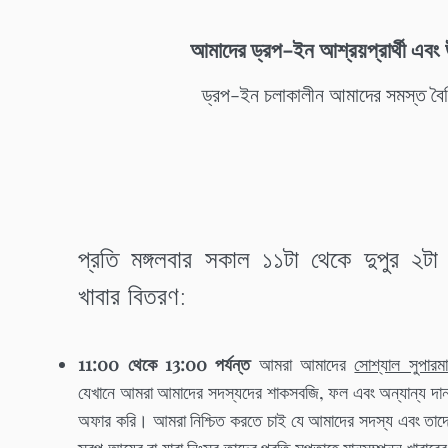
আমাদের ড্রপ-ইন আশ্রয়প্রার্থী এবং 
ড্রপ-ইন চলাকালীন আমাদের সমস্ত বৈচিত্
প্রতি মঙ্গলবার সকাল ১১টা থেকে দুপুর ২টা প
খাবার বিতরণ:
11:00 থেকে 13:00 পর্যন্ত
আমরা আমাদের
সোশ্যাল সুপারমার
যেখানে আমরা আমাদের সদস্যদের শাকসবজি, ফল এবং অন্যান্য দান 
অফার করি। আমরা নিশ্চিত করতে চাই যে আমাদের সদস্য এবং তাদে