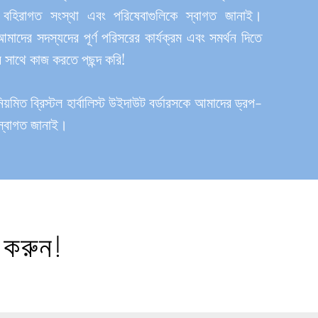
ন বহিরাগত সংস্থা এবং পরিষেবাগুলিকে স্বাগত জানাই।
াদের সদস্যদের পূর্ণ পরিসরের কার্যক্রম এবং সমর্থন দিতে
 সাথে কাজ করতে পছন্দ করি!
য়মিত ব্রিস্টল হার্বালিস্ট উইদাউট বর্ডারসকে আমাদের ড্রপ-
্বাগত জানাই।
 করুন!