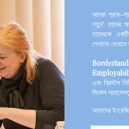
আমরা প্রাক-প্র
নতুন" তাদের আক
তাদেরকে একটি 
শেখানো যেখানে ত
Borderla
Employabil
এবং ব্রিস্টল সিট
সিঙ্গেল অ্যাসেসমে
আমাদের ইংরেজি 