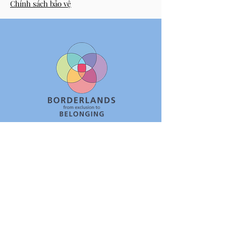
Chính sách bảo vệ
Borderlands (South West) Ltd đã đăng ký tổ
chức từ thiện số
1143313
01179 040479
/
07925133225
hello@borderlands.org.uk
Borderlands, Trung tâm Assisi, Cổng
Lawfords, Bristol, Anh BS5 0RE
Bản quyền © Borderlands. Bảo lưu mọi quyền.