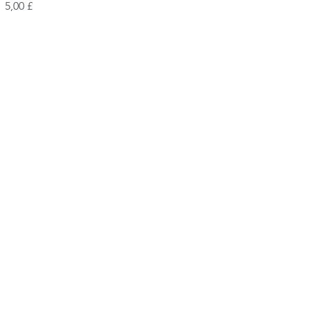
Giá
5,00 £