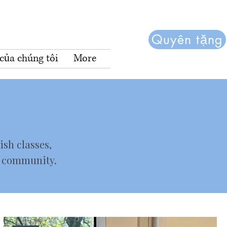
Quyên tặng
của chúng tôi
More
ish classes,
r community.