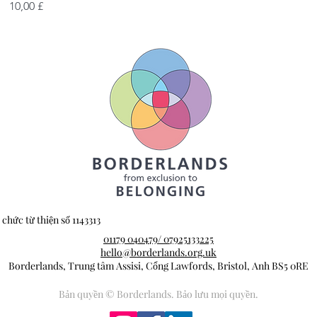
Giá
10,00 £
chức từ thiện số 1143313
01179 040479/ 07925133225
hello@borderlands.org.uk
Borderlands, Trung tâm Assisi, Cổng Lawfords, Bristol, Anh BS5 0RE
Bản quyền © Borderlands. Bảo lưu mọi quyền.