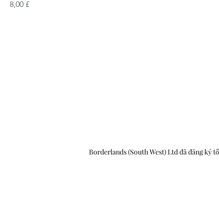
Giá
8,00 £
Borderlands (South West) Ltd đã đăng ký tổ 