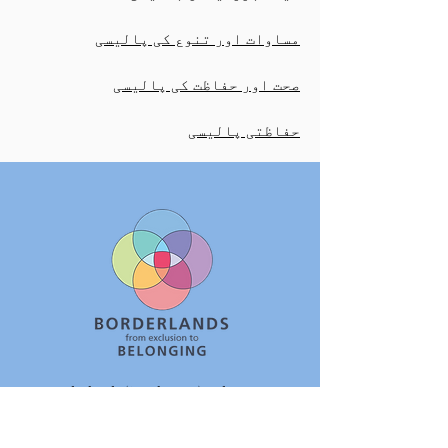
مساوات اور تنوع کی پالیسی
صحت اور حفاظت کی پالیسی
حفاظتی پالیسی
Borderlands (South West) Ltd رجسٹرڈ
چیریٹی نمبر
1143313