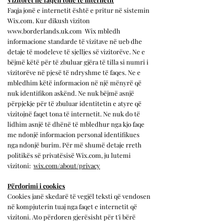
Faqja jonë e internetit është e pritur në sistemin
Wix.com. Kur dikush viziton
www.borderlands.uk.com
Wix mbledh
informacione standarde të vizitave në ueb dhe
detaje të modeleve të sjelljes së vizitorëve. Ne e
bëjmë këtë për të zbuluar gjëra të tilla si numri i
vizitorëve në pjesë të ndryshme të faqes. Ne e
mbledhim këtë informacion në një mënyrë që
nuk identifikon askënd. Ne nuk bëjmë asnjë
përpjekje për të zbuluar identitetin e atyre që
vizitojnë faqet tona të internetit. Ne nuk do të
lidhim asnjë të dhënë të mbledhur nga kjo faqe
me ndonjë informacion personal identifikues
nga ndonjë burim. Për më shumë detaje rreth
politikës së privatësisë Wix.com, ju lutemi
vizitoni:
wix.com/about/privacy
Përdorimi i cookies
Cookies janë skedarë të vegjël teksti që vendosen
në kompjuterin tuaj nga faqet e internetit që
vizitoni. Ato përdoren gjerësisht për t'i bërë