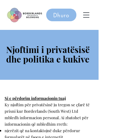
Dhuro
Njoftimi i privatësisë
dhe politika e kukive
Si e përdorim informacionin tuaj
Ky njoftim për privatësinë ju tregon se çfarë të
prisni kur Borderlands (South West) Ltd
mbledh informacion personal. Ai zbatohet për
informacionin që mbledhim rreth:
njerëzit që na kontaktojnë duke përdorur
formularët në faqen e internetit