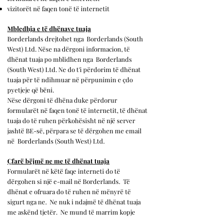
vizitorët në faqen tonë të internetit
Mbledhja e të dhënave tuaja
Borderlands drejtohet nga
Borderlands (South
West) Ltd. Nëse na dërgoni informacion, të
dhënat tuaja po mblidhen nga
Borderlands
(South West) Ltd. Ne do t'i përdorim të dhënat
tuaja për të ndihmuar në përpunimin e çdo
pyetjeje që bëni.
Nëse dërgoni të dhëna duke përdorur
formularët në faqen tonë të internetit, të dhënat
tuaja do të ruhen përkohësisht në një server
jashtë BE-së, përpara se të dërgohen me email
në
Borderlands (South West) Ltd.
Çfarë bëjmë ne me të dhënat tuaja
Formularët në këtë faqe interneti do të
dërgohen si një e-mail në Borderlands.
Të
dhënat e ofruara do të ruhen në mënyrë të
sigurt nga ne.
Ne nuk i ndajmë të dhënat tuaja
me askënd tjetër.
Ne mund të marrim kopje