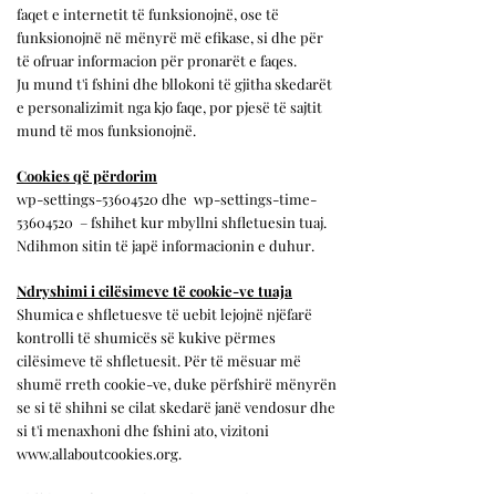
faqet e internetit të funksionojnë, ose të
funksionojnë në mënyrë më efikase, si dhe për
të ofruar informacion për pronarët e faqes.
Ju mund t'i fshini dhe bllokoni të gjitha skedarët
e personalizimit nga kjo faqe, por pjesë të sajtit
mund të mos funksionojnë.
Cookies që përdorim
wp-settings-53604520 dhe
wp-settings-time-
53604520
– fshihet kur mbyllni shfletuesin tuaj.
Ndihmon sitin të japë informacionin e duhur.
Ndryshimi i cilësimeve të cookie-ve tuaja
Shumica e shfletuesve të uebit lejojnë njëfarë
kontrolli të shumicës së kukive përmes
cilësimeve të shfletuesit. Për të mësuar më
shumë rreth cookie-ve, duke përfshirë mënyrën
se si të shihni se cilat skedarë janë vendosur dhe
si t'i menaxhoni dhe fshini ato, vizitoni
www.allaboutcookies.org
.