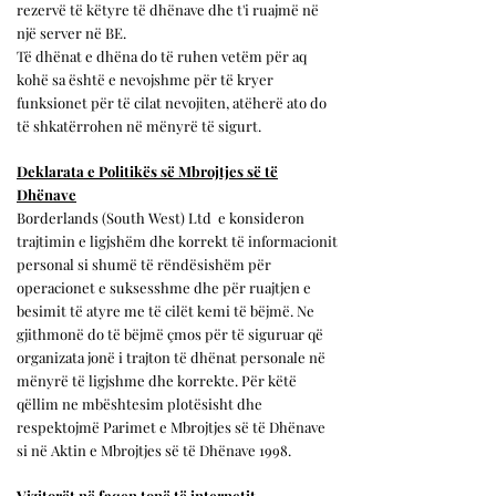
rezervë të këtyre të dhënave dhe t'i ruajmë në
një server në BE.
Të dhënat e dhëna do të ruhen vetëm për aq
kohë sa është e nevojshme për të kryer
funksionet për të cilat nevojiten, atëherë ato do
të shkatërrohen në mënyrë të sigurt.
Deklarata e Politikës së Mbrojtjes së të
Dhënave
Borderlands (South West) Ltd
e konsideron
trajtimin e ligjshëm dhe korrekt të informacionit
personal si shumë të rëndësishëm për
operacionet e suksesshme dhe për ruajtjen e
besimit të atyre me të cilët kemi të bëjmë. Ne
gjithmonë do të bëjmë çmos për të siguruar që
organizata jonë i trajton të dhënat personale në
mënyrë të ligjshme dhe korrekte. Për këtë
qëllim ne mbështesim plotësisht dhe
respektojmë Parimet e Mbrojtjes së të Dhënave
si në Aktin e Mbrojtjes së të Dhënave 1998.
Vizitorët në faqen tonë të internetit