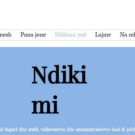
 nesh
Puna jone
Ndikimi ynë
Lajme
Na mb
Ndiki
mi
bujarë dhe stafit, vullnetarëve dhe administratorëve tanë të përku