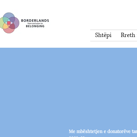
Shtëpi
Rreth
Me mbështetjen e donatorëve tanë 