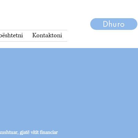
Dhuro
ështetni
Kontaktoni
shtuar, gjatë vitit financiar