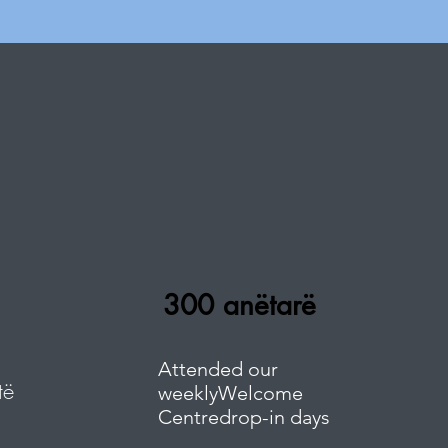
300 anëtarë
Attended our
të
weeklyWelcome
Centredrop-in days