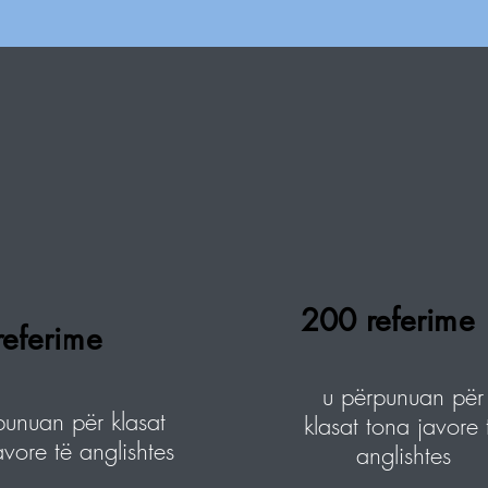
200 referime
referime
u përpunuan për
punuan për klasat
klasat tona javore 
avore të anglishtes
anglishtes