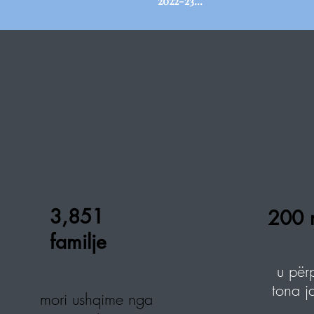
2022-23...
3,851
200 
familje
u për
tona j
mori ushqime nga