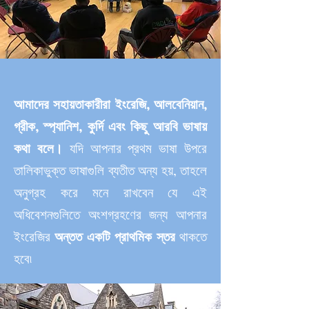
আমাদের সহায়তাকারীরা ইংরেজি, আলবেনিয়ান,
গ্রীক, স্প্যানিশ, কুর্দি এবং কিছু আরবি ভাষায়
কথা বলে।
যদি আপনার প্রথম ভাষা উপরে
তালিকাভুক্ত ভাষাগুলি ব্যতীত অন্য হয়, তাহলে
অনুগ্রহ করে মনে রাখবেন যে এই
অধিবেশনগুলিতে অংশগ্রহণের জন্য আপনার
ইংরেজির
অন্তত একটি
প্রাথমিক স্তর
থাকতে
হবে৷