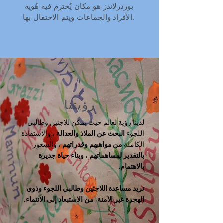
بوردرلاندز هو مكان يُحترم فيه هُوية
الأفراد والجماعات ويتم الاحتفال بها.
رؤيتنا
لدينا رؤية لعالم حيث يمكن للاجئين وطالبي
اللجوء
البحث عن الملاذ والعدالة
، والاستفادة
الكاملة
من مواهبهم وقدراتهم
، والشعور
بالتقدير لمساهماتهم
،
وبناء حياة جديرة
بالاهتمام.
نريد مساعدة اللاجئين وطالبي اللجوء وذوي
الهجرة غير الآمنة
من الاستبعاد إلى الانتماء.