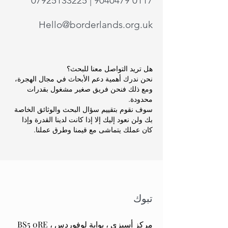
07925133225
|
0117 9040479
Hello@borderlands.org.uk
هل تريد التواصل معنا للبحث؟
نحن ندرك أهمية دعم الأبحاث في مجال الهجرة،
ومع ذلك فنحن فريق صغير مشغول بقدرات
محدودة.
سوف نقوم بتقييم سؤال البحث والوثائق الخاصة
بك ولن نعود إليك إلا إذا كانت لدينا القدرة وإذا
كان عملك يتماشى مع قيمنا وطرق عملنا.
تبوك
مركز أسيزي ، بوابة لوفوردس ، BS5 0RE