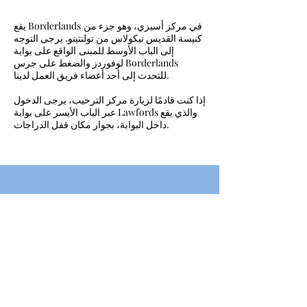
في مركز أسيزي، وهو جزء من
يقع Borderlands
كنيسة القديس نيكولاس من تولنتينو. يرجى التوجه
إلى الباب الأوسط للمبنى
الواقع على بوابة
لوفوردز والضغط على جرس Borderlands
للتحدث إلى أحد أعضاء فريق العمل لدينا.
إذا كنت قادمًا لزيارة مركز الترحيب، يرجى الدخول
عبر الباب الأيسر على بوابة Lawfords والذي يقع
داخل البوابة، بجوار مكان قفل الدراجات.
موقف سيارات:
يتوفر موقف مجاني للسيارات في Dunstan Center
(Pennywell Road، BS5 0TJ). إذا كنت قادمًا من Stapleton
Road (A420) فهو على جانبك الأيمن.
أماكن وقوف السيارات في Borderlands هي Num. 1 و 2 و 3.
يقع Borderlands في مركز Assisi ، وهو جزء من كنيسة
القديس نيكولاس تولينتينو. من فضلك تعال إلى الباب الأوسط