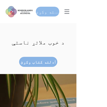
مرسته وکړئ
د خوب ملاتړ ناستې
دلته کتاب وکړئ!