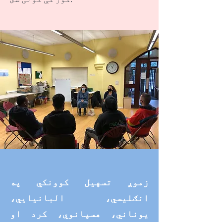
زموږ تسهیل کوونکي په
انګلیسي، البانیايي،
یوناني، هسپانوي، کرد او