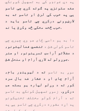
په دې غونډو کې به تسهیل کوونکي
هغه ستونزې په ګوته کړي چې تاسو
یې په خوب کې لرئ او تاسو ته به
لارښوونې درکړي چې تاسو باید د
خوب څخه مخکې څه وکړئ یا نه.
دا به یو داسې ځای هم وي چیرې چې
تاسو کولی شئ د
تنفسي فعالیتونو،
د عضلاتو آرامۍ تمرینونو، او هنر
جوړولو له لارې آرام او منحل شئ.
موږ به تاسو
ته د لیوینډر بام،
آرام چای او د فشار ضد بال سره
کور ته د وړلو لپاره یو بسته هم
درکړو.
زموږ تسهیل کونکي به تاسو
ته د آرام کولو مختلف تخنیکونو
په اړه مشوره درکړي چې تاسو یې په
کور کې کولی شئ.