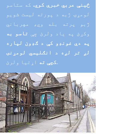
ځینې عربي خبرې کوي.
که ستاسو
لومړۍ ژبه د پورته لیست شویو
ژبو پرته بله وي، مهرباني
وکړئ په یاد ولرئ چې
تاسو به
په دې غونډو کې د ګډون لپاره
لږ تر لږه
د انګلیسي لومړنۍ
اړتیا ولرئ.
کچې ته