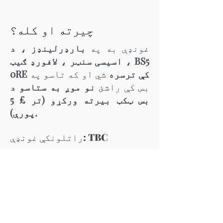
چیرته او کله؟
غونډې به په
بارډرلینډز ، د
اسیسی سنټر ، لافورډ ګیټ ، BS5
0RE کې ترسره
شي او که تاسو په
بس کې راشئ
نو موږ به ستاسو د
بس ټکټ بیرته ورکړو (تر £ 5
پورې).
راتلونکې غونډې: TBC
ایا تاسو کومه پوښتنه