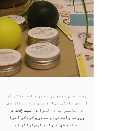
په سرحدی سیمو کې زموږ د خوب ملاتړ او
آرامۍ ناستې لپاره موږ سره یوځای شئ.
دا ناستې به د لخوا
د امید څخه د
بیرته راستنیدو همغږي کونکو لخوا
اسانه شي: د پناه غوښتونکو او