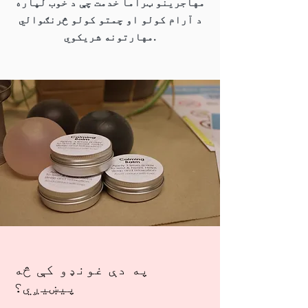
مهاجرینو ټراما خدمت چې د خوب لپاره
د آرام کولو او چمتو کولو څرنګوالي
مهارتونه شریکوي.
په دې غونډو کې څه
پیښیږي؟